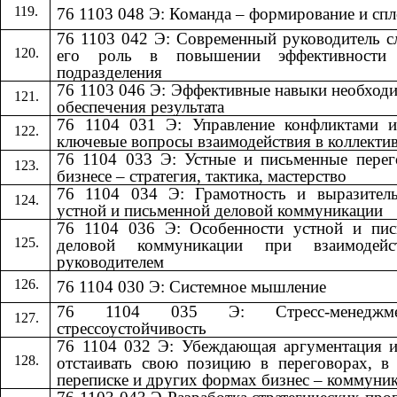
76 1103 048 Э: Команда – формирование и сп
76 1103 042 Э: Современный руководитель 
его роль в повышении эффективности
подразделения
76 1103 046 Э: Эффективные навыки необход
обеспечения результата
76 1104 031 Э: Управление конфликтами и
ключевые вопросы взаимодействия в коллекти
76 1104 033 Э: Устные и письменные пере
бизнесе – стратегия, тактика, мастерство
76 1104 034 Э: Грамотность и выразитель
устной и письменной деловой коммуникации
76 1104 036 Э: Особенности устной и пис
деловой коммуникации при взаимодей
руководителем
76 1104 030 Э: Системное мышление
76 1104 035 Э: Стресс-менедж
стрессоустойчивость
76 1104 032 Э: Убеждающая аргументация 
отстаивать свою позицию в переговорах, в
переписке и других формах бизнес – коммуни