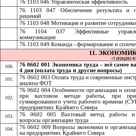
76 1103 046
​​
Управленческая эффективность​​
76 1103 047
​​
Обеспечение результата и 
решений​​
7
6 1103 048
​​
Мотивация и развитие сотрудников
76 1104 037
​​
Эффективные управле
коммуникации​​
76 1103 049
​​
Команда - формирование и сплочен
11.​​
ЭКОНОМИК
+7 (926)281-93
76 0602 001 Экономика труда – всё самое в
4 дня (оплата труда и другие вопросы)
76 0602 003 Оплата труда и современные инс
анализа ФОТ
76 0602 004 Особенности организации и опла
при вахтовом методе работы, при при
суммированного учета рабочего времени (СУ
предприятиях Крайнего Севера
76 0602 005 Вахтовый метод работы и
вопросы организации труда
76 0602 009 Вопросы экономики и организац
на предприятиях Крайнего Севера