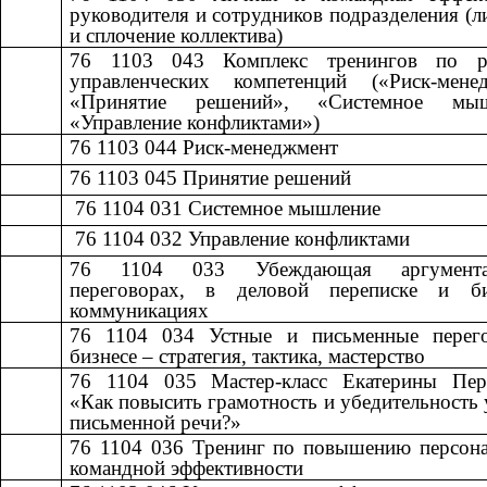
руководителя и сотрудников подразделения (л
и сплочение коллектива)
76 1103 043
​​
Комплекс тренингов по р
управленческих компетенций («Риск-менед
«Принятие решений», «Системное мыш
«Управление конфликтами»)
76 1103 044
​​
Риск-менеджмент​​
76 1103 045
​​
Принятие решений​​
​​ 76 1104 031
​​
Системное мышление​​
​​ 76 1104 032
​​
Управление конфликтами​​
76 1104 033
​​
Убеждающая аргумен
переговорах, в деловой переписке и б
коммуникациях
76 1104 034
​​
Устные и письменные перег
бизнесе – стратегия, тактика, мастерство​​
76 1104 035
​​
Мастер-класс Екатерины Пер
«Как повысить грамотность и убедительность 
письменной речи?»
76 1104 036
​​
Тренинг по повышению персона
командной эффективности