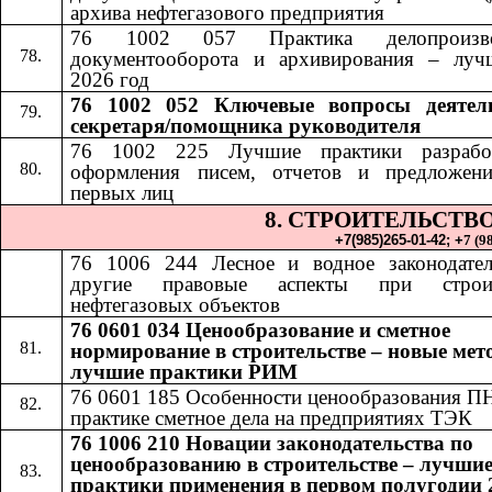
архива нефтегазового предприятия
76 1002 057 Практика делопроизвод
документооборота и архивирования – луч
2026 год
76 1002 052​​
Ключевые вопросы деятел
секретаря/помощника руководителя
76 1002 225 Лучшие практики разрабо
оформления писем, отчетов и предложен
первых лиц
8. СТРОИТЕЛЬСТВ
+7(985)265-01-42;​​
+
7 (9
76 1006 24
4​​
Лесное и водное законодате
другие правовые аспекты при строит
нефтегазовых объектов
76 0601 034 Ценообразование и сметное
нормирование в строительстве – новые мет
лучшие практики РИМ
76 0601 185
​​
Особенности ценообразования П
практике сметное дела на предприятиях ТЭК
76 1006 210 Новации законодательства по
ценообразованию в строительстве – лучши
практики применения в первом полугодии 