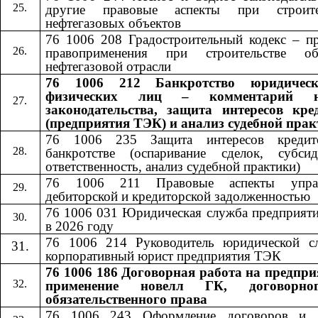
другие правовые аспекты при строите
нефтегазовых объектов
76 1006 208 Градостроительный кодекс – пр
правоприменения при строительстве об
нефтегазовой отрасли
76 1006 212 Банкротство юридичес
физических лиц – комментарий н
законодательства, защита интересов кре
(предприятия ТЭК) и анализ судебной пра
76 1006 235 Защита интересов кредит
банкротстве (оспаривание сделок, субсид
ответственность, анализ судебной практики)
76 1006 211 Правовые аспекты управ
дебиторской и кредиторской задолженностью
76 1006 031 Юридическая служба предприят
в 2026 году
76 1006 214 Руководитель юридической с
корпоративный юрист предприятия ТЭК
76 1006 186 Договорная работа на предпри
применение новелл ГК, договорн
обязательственного права
76 1006 24
3
​​ Оформление договоров и 