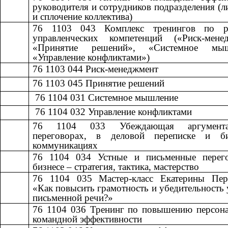
руководителя и сотрудников подразделения (л
и сплочение коллектива)
76 1103 043
​​
Комплекс тренингов по р
управленческих компетенций («Риск-менед
«Принятие решений», «Системное мыш
«Управление конфликтами»)
76 1103 044
​​
Риск-менеджмент​​
76 1103 045
​​
Принятие решений​​
​​ 76 1104 031
​​
Системное мышление​​
​​ 76 1104 032
​​
Управление конфликтами​​
76 1104 033
​​
Убеждающая аргумен
переговорах, в деловой переписке и б
коммуникациях
76 1104 034
​​
Устные и письменные перег
бизнесе – стратегия, тактика, мастерство​​
76 1104 035
​​
Мастер-класс Екатерины Пер
«Как повысить грамотность и убедительность 
письменной речи?»
76 1104 036
​​
Тренинг по повышению персона
командной эффективности