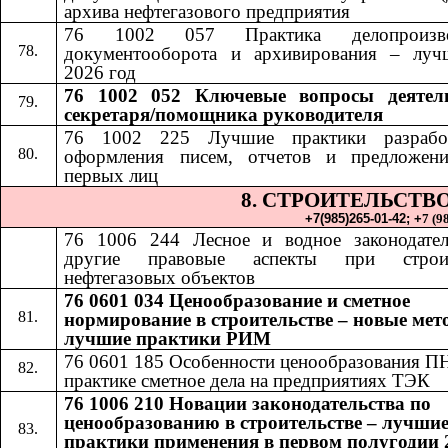
архива нефтегазового предприятия
76 1002 057 Практика делопроизвод
документооборота и архивирования – луч
2026 год
76 1002 052​​
Ключевые вопросы деятел
секретаря/помощника руководителя
76 1002 225 Лучшие практики разрабо
оформления писем, отчетов и предложен
первых лиц
8. СТРОИТЕЛЬСТВ
+7(985)265-01-42;​​
+
7 (9
76 1006 24
4​​
Лесное и водное законодате
другие правовые аспекты при строит
нефтегазовых объектов
76 0601 034 Ценообразование и сметное
нормирование в строительстве – новые мет
лучшие практики РИМ
76 0601 185
​​
Особенности ценообразования П
практике сметное дела на предприятиях ТЭК
76 1006 210 Новации законодательства по
ценообразованию в строительстве – лучши
практики применения в первом полугодии 