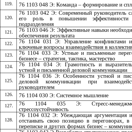
76 1103 048 Э: Команда – формирование и сп
76 1103 042 Э: Современный руководитель 
его роль в повышении эффективности
подразделения
76 1103 046 Э: Эффективные навыки необход
обеспечения результата
76 1104 031 Э: Управление конфликтами и
ключевые вопросы взаимодействия в коллекти
76 1104 033 Э: Устные и письменные пере
бизнесе – стратегия, тактика, мастерство
76 1104 034 Э: Грамотность и выразитель
устной и письменной деловой коммуникации
76 1104 036 Э: Особенности устной и пис
деловой коммуникации при взаимодей
руководителем
76 1104 030 Э: Системное мышление
76 1104 035 Э: Стресс-менедж
стрессоустойчивость
76 1104 032 Э: Убеждающая аргументация 
отстаивать свою позицию в переговорах, в
переписке и других формах бизнес – коммуни