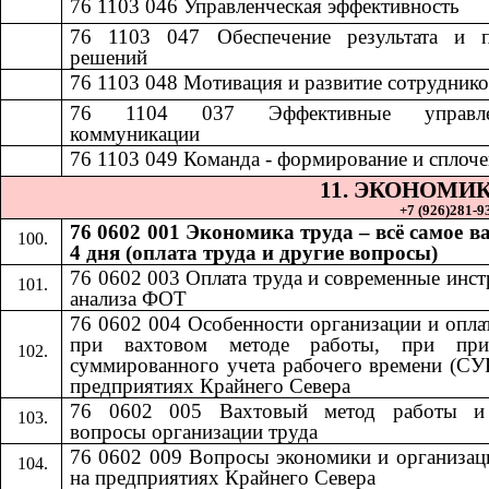
76 1103 046
​​
Управленческая эффективность​​
76 1103 047
​​
Обеспечение результата и 
решений​​
7
6 1103 048
​​
Мотивация и развитие сотрудников
76 1104 037
​​
Эффективные управле
коммуникации​​
76 1103 049
​​
Команда - формирование и сплочен
11.​​
ЭКОНОМИК
+7 (926)281-93
76 0602 001 Экономика труда – всё самое в
4 дня (оплата труда и другие вопросы)
76 0602 003 Оплата труда и современные инс
анализа ФОТ
76 0602 004 Особенности организации и опла
при вахтовом методе работы, при при
суммированного учета рабочего времени (СУ
предприятиях Крайнего Севера
76 0602 005 Вахтовый метод работы и
вопросы организации труда
76 0602 009 Вопросы экономики и организац
на предприятиях Крайнего Севера