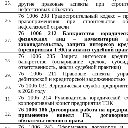
другие правовые аспекты при строите
нефтегазовых объектов
76 1006 208 Градостроительный кодекс – пр
правоприменения при строительстве об
нефтегазовой отрасли
76 1006 212 Банкротство юридичес
физических лиц – комментарий н
законодательства, защита интересов кре
(предприятия ТЭК) и анализ судебной пра
76 1006 235 Защита интересов кредит
банкротстве (оспаривание сделок, субсид
ответственность, анализ судебной практики)
76 1006 211 Правовые аспекты управ
дебиторской и кредиторской задолженностью
76 1006 031 Юридическая служба предприят
в 2026 году
76 1006 214 Руководитель юридической с
корпоративный юрист предприятия ТЭК
76 1006 186 Договорная работа на предпри
применение новелл ГК, договорн
обязательственного права
76 1006 24
3
​​ Оформление договоров и 