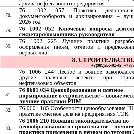
архива нефтегазового предприятия
76 1002 057 Практика делопроизвод
документооборота и архивирования – луч
2026 год
76 1002 052​​
Ключевые вопросы деятел
секретаря/помощника руководителя
76 1002 225 Лучшие практики разрабо
оформления писем, отчетов и предложен
первых лиц
8. СТРОИТЕЛЬСТВ
+7(985)265-01-42;​​
+
7 (9
76 1006 24
4​​
Лесное и водное законодате
другие правовые аспекты при строит
нефтегазовых объектов
76 0601 034 Ценообразование и сметное
нормирование в строительстве – новые мет
лучшие практики РИМ
76 0601 185
​​
Особенности ценообразования П
практике сметное дела на предприятиях ТЭК
76 1006 210 Новации законодательства по
ценообразованию в строительстве – лучши
практики применения в первом полугодии 