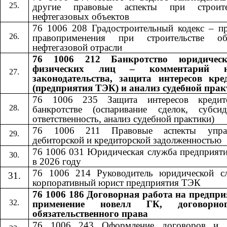
другие правовые аспекты при строите
нефтегазовых объектов
76 1006 208 Градостроительный кодекс – пр
правоприменения при строительстве об
нефтегазовой отрасли
76 1006 212 Банкротство юридичес
физических лиц – комментарий н
законодательства, защита интересов кре
(предприятия ТЭК) и анализ судебной пра
76 1006 235 Защита интересов кредит
банкротстве (оспаривание сделок, субсид
ответственность, анализ судебной практики)
76 1006 211 Правовые аспекты управ
дебиторской и кредиторской задолженностью
76 1006 031 Юридическая служба предприят
в 2026 году
76 1006 214 Руководитель юридической с
корпоративный юрист предприятия ТЭК
76 1006 186 Договорная работа на предпри
применение новелл ГК, договорн
обязательственного права
76 1006 24
3
​​ Оформление договоров и 