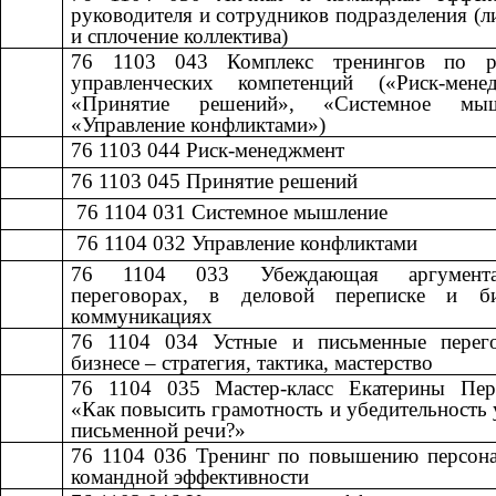
руководителя и сотрудников подразделения (л
и сплочение коллектива)
76 1103 043
​​
Комплекс тренингов по р
управленческих компетенций («Риск-менед
«Принятие решений», «Системное мыш
«Управление конфликтами»)
76 1103 044
​​
Риск-менеджмент​​
76 1103 045
​​
Принятие решений​​
​​ 76 1104 031
​​
Системное мышление​​
​​ 76 1104 032
​​
Управление конфликтами​​
76 1104 033
​​
Убеждающая аргумен
переговорах, в деловой переписке и б
коммуникациях
76 1104 034
​​
Устные и письменные перег
бизнесе – стратегия, тактика, мастерство​​
76 1104 035
​​
Мастер-класс Екатерины Пер
«Как повысить грамотность и убедительность 
письменной речи?»
76 1104 036
​​
Тренинг по повышению персона
командной эффективности