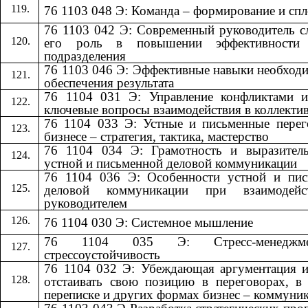
76 1103 048 Э: Команда – формирование и сп
76 1103 042 Э: Современный руководитель 
его роль в повышении эффективности
подразделения
76 1103 046 Э: Эффективные навыки необход
обеспечения результата
76 1104 031 Э: Управление конфликтами и
ключевые вопросы взаимодействия в коллекти
76 1104 033 Э: Устные и письменные пере
бизнесе – стратегия, тактика, мастерство
76 1104 034 Э: Грамотность и выразитель
устной и письменной деловой коммуникации
76 1104 036 Э: Особенности устной и пис
деловой коммуникации при взаимодей
руководителем
76 1104 030 Э: Системное мышление
76 1104 035 Э: Стресс-менедж
стрессоустойчивость
76 1104 032 Э: Убеждающая аргументация 
отстаивать свою позицию в переговорах, в
переписке и других формах бизнес – коммуни