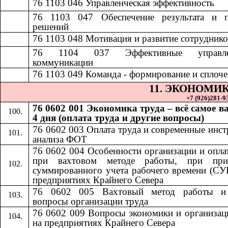
76 1103 046
​​
Управленческая эффективность​​
76 1103 047
​​
Обеспечение результата и 
решений​​
7
6 1103 048
​​
Мотивация и развитие сотрудников
76 1104 037
​​
Эффективные управле
коммуникации​​
76 1103 049
​​
Команда - формирование и сплочен
11.​​
ЭКОНОМИК
+7 (926)281-93
76 0602 001 Экономика труда – всё самое в
4 дня (оплата труда и другие вопросы)
76 0602 003 Оплата труда и современные инс
анализа ФОТ
76 0602 004 Особенности организации и опла
при вахтовом методе работы, при при
суммированного учета рабочего времени (СУ
предприятиях Крайнего Севера
76 0602 005 Вахтовый метод работы и
вопросы организации труда
76 0602 009 Вопросы экономики и организац
на предприятиях Крайнего Севера