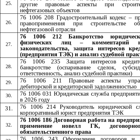
другие правовые аспекты при строите
нефтегазовых объектов
76 1006 208 Градостроительный кодекс – пр
правоприменения при строительстве об
нефтегазовой отрасли
76 1006 212 Банкротство юридичес
физических лиц – комментарий н
законодательства, защита интересов кре
(предприятия ТЭК) и анализ судебной пра
76 1006 235 Защита интересов кредит
банкротстве (оспаривание сделок, субсид
ответственность, анализ судебной практики)
76 1006 211 Правовые аспекты управ
дебиторской и кредиторской задолженностью
76 1006 031 Юридическая служба предприят
в 2026 году
76 1006 214 Руководитель юридической с
корпоративный юрист предприятия ТЭК
76 1006 186 Договорная работа на предпри
применение новелл ГК, договорн
обязательственного права
76 1006 24
3
​​ Оформление договоров и 