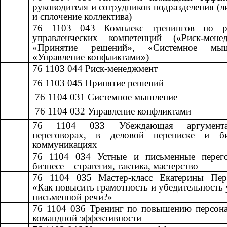
руководителя и сотрудников подразделения (л
и сплочение коллектива)
76 1103 043
​​
Комплекс тренингов по р
управленческих компетенций («Риск-менед
«Принятие решений», «Системное мыш
«Управление конфликтами»)
76 1103 044
​​
Риск-менеджмент​​
76 1103 045
​​
Принятие решений​​
​​ 76 1104 031
​​
Системное мышление​​
​​ 76 1104 032
​​
Управление конфликтами​​
76 1104 033
​​
Убеждающая аргумен
переговорах, в деловой переписке и б
коммуникациях
76 1104 034
​​
Устные и письменные перег
бизнесе – стратегия, тактика, мастерство​​
76 1104 035
​​
Мастер-класс Екатерины Пер
«Как повысить грамотность и убедительность 
письменной речи?»
76 1104 036
​​
Тренинг по повышению персона
командной эффективности