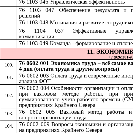
76 1103 046
​​
Управленческая эффективность​​
76 1103 047
​​
Обеспечение результата и 
решений​​
7
6 1103 048
​​
Мотивация и развитие сотрудников
76 1104 037
​​
Эффективные управле
коммуникации​​
76 1103 049
​​
Команда - формирование и сплочен
11.​​
ЭКОНОМИК
+7 (926)281-93
76 0602 001 Экономика труда – всё самое в
4 дня (оплата труда и другие вопросы)
76 0602 003 Оплата труда и современные инс
анализа ФОТ
76 0602 004 Особенности организации и опла
при вахтовом методе работы, при при
суммированного учета рабочего времени (СУ
предприятиях Крайнего Севера
76 0602 005 Вахтовый метод работы и
вопросы организации труда
76 0602 009 Вопросы экономики и организац
на предприятиях Крайнего Севера