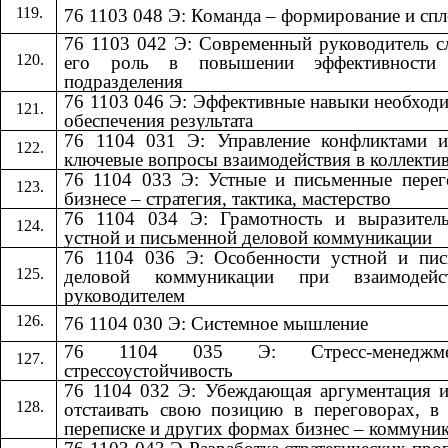
76 1103 048 Э: Команда – формирование и сп
76 1103 042 Э: Современный руководитель 
его роль в повышении эффективности
подразделения
76 1103 046 Э: Эффективные навыки необход
обеспечения результата
76 1104 031 Э: Управление конфликтами и
ключевые вопросы взаимодействия в коллекти
76 1104 033 Э: Устные и письменные пере
бизнесе – стратегия, тактика, мастерство
76 1104 034 Э: Грамотность и выразитель
устной и письменной деловой коммуникации
76 1104 036 Э: Особенности устной и пис
деловой коммуникации при взаимодей
руководителем
76 1104 030 Э: Системное мышление
76 1104 035 Э: Стресс-менедж
стрессоустойчивость
76 1104 032 Э: Убеждающая аргументация 
отстаивать свою позицию в переговорах, в
переписке и других формах бизнес – коммуни