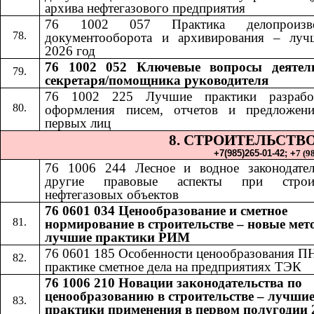
архива нефтегазового предприятия
76 1002 057 Практика делопроизвод
документооборота и архивирования – луч
2026 год
76 1002 052​​
Ключевые вопросы деятел
секретаря/помощника руководителя
76 1002 225 Лучшие практики разрабо
оформления писем, отчетов и предложен
первых лиц
8. СТРОИТЕЛЬСТВ
+7(985)265-01-42;​​
+
7 (9
76 1006 24
4​​
Лесное и водное законодате
другие правовые аспекты при строит
нефтегазовых объектов
76 0601 034 Ценообразование и сметное
нормирование в строительстве – новые мет
лучшие практики РИМ
76 0601 185
​​
Особенности ценообразования П
практике сметное дела на предприятиях ТЭК
76 1006 210 Новации законодательства по
ценообразованию в строительстве – лучши
практики применения в первом полугодии 