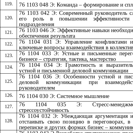
76 1103 048 Э: Команда – формирование и сп
76 1103 042 Э: Современный руководитель 
его роль в повышении эффективности
подразделения
76 1103 046 Э: Эффективные навыки необход
обеспечения результата
76 1104 031 Э: Управление конфликтами и
ключевые вопросы взаимодействия в коллекти
76 1104 033 Э: Устные и письменные пере
бизнесе – стратегия, тактика, мастерство
76 1104 034 Э: Грамотность и выразитель
устной и письменной деловой коммуникации
76 1104 036 Э: Особенности устной и пис
деловой коммуникации при взаимодей
руководителем
76 1104 030 Э: Системное мышление
76 1104 035 Э: Стресс-менедж
стрессоустойчивость
76 1104 032 Э: Убеждающая аргументация 
отстаивать свою позицию в переговорах, в
переписке и других формах бизнес – коммуни