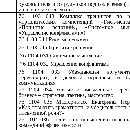
руководителя и сотрудников подразделения (л
и сплочение коллектива)
76 1103 043
​​
Комплекс тренингов по р
управленческих компетенций («Риск-менед
«Принятие решений», «Системное мыш
«Управление конфликтами»)
76 1103 044
​​
Риск-менеджмент​​
76 1103 045
​​
Принятие решений​​
​​ 76 1104 031
​​
Системное мышление​​
​​ 76 1104 032
​​
Управление конфликтами​​
76 1104 033
​​
Убеждающая аргумен
переговорах, в деловой переписке и б
коммуникациях
76 1104 034
​​
Устные и письменные перег
бизнесе – стратегия, тактика, мастерство​​
76 1104 035
​​
Мастер-класс Екатерины Пер
«Как повысить грамотность и убедительность 
письменной речи?»
76 1104 036
​​
Тренинг по повышению персона
командной эффективности