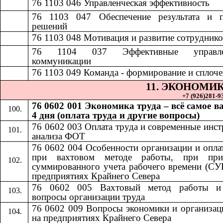
76 1103 046
​​
Управленческая эффективность​​
76 1103 047
​​
Обеспечение результата и 
решений​​
7
6 1103 048
​​
Мотивация и развитие сотрудников
76 1104 037
​​
Эффективные управле
коммуникации​​
76 1103 049
​​
Команда - формирование и сплочен
11.​​
ЭКОНОМИК
+7 (926)281-93
76 0602 001 Экономика труда – всё самое в
4 дня (оплата труда и другие вопросы)
76 0602 003 Оплата труда и современные инс
анализа ФОТ
76 0602 004 Особенности организации и опла
при вахтовом методе работы, при при
суммированного учета рабочего времени (СУ
предприятиях Крайнего Севера
76 0602 005 Вахтовый метод работы и
вопросы организации труда
76 0602 009 Вопросы экономики и организац
на предприятиях Крайнего Севера