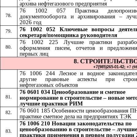
архива нефтегазового предприятия
76 1002 057 Практика делопроизвод
документооборота и архивирования – луч
2026 год
76 1002 052​​
Ключевые вопросы деятел
секретаря/помощника руководителя
76 1002 225 Лучшие практики разрабо
оформления писем, отчетов и предложен
первых лиц
8. СТРОИТЕЛЬСТВ
+7(985)265-01-42;​​
+
7 (9
76 1006 24
4​​
Лесное и водное законодате
другие правовые аспекты при строит
нефтегазовых объектов
76 0601 034 Ценообразование и сметное
нормирование в строительстве – новые мет
лучшие практики РИМ
76 0601 185
​​
Особенности ценообразования П
практике сметное дела на предприятиях ТЭК
76 1006 210 Новации законодательства по
ценообразованию в строительстве – лучши
практики применения в первом полугодии 