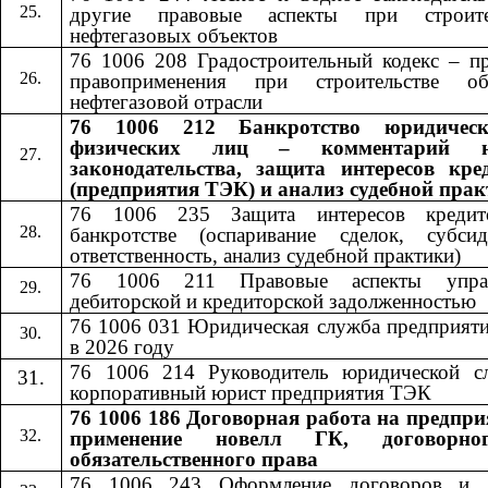
другие правовые аспекты при строите
нефтегазовых объектов
76 1006 208 Градостроительный кодекс – пр
правоприменения при строительстве об
нефтегазовой отрасли
76 1006 212 Банкротство юридичес
физических лиц – комментарий н
законодательства, защита интересов кре
(предприятия ТЭК) и анализ судебной пра
76 1006 235 Защита интересов кредит
банкротстве (оспаривание сделок, субсид
ответственность, анализ судебной практики)
76 1006 211 Правовые аспекты управ
дебиторской и кредиторской задолженностью
76 1006 031 Юридическая служба предприят
в 2026 году
76 1006 214 Руководитель юридической с
корпоративный юрист предприятия ТЭК
76 1006 186 Договорная работа на предпри
применение новелл ГК, договорн
обязательственного права
76 1006 24
3
​​ Оформление договоров и 