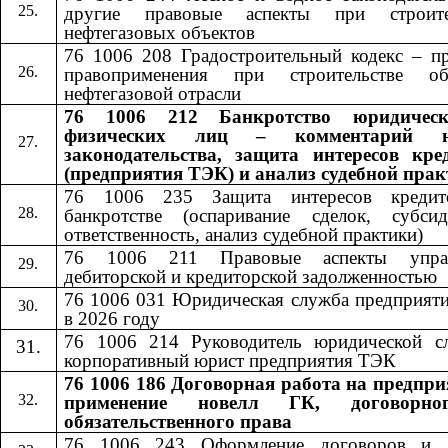
другие правовые аспекты при строите
нефтегазовых объектов
76 1006 208 Градостроительный кодекс – пр
правоприменения при строительстве об
нефтегазовой отрасли
76 1006 212 Банкротство юридичес
физических лиц – комментарий н
законодательства, защита интересов кре
(предприятия ТЭК) и анализ судебной пра
76 1006 235 Защита интересов кредит
банкротстве (оспаривание сделок, субсид
ответственность, анализ судебной практики)
76 1006 211 Правовые аспекты управ
дебиторской и кредиторской задолженностью
76 1006 031 Юридическая служба предприят
в 2026 году
76 1006 214 Руководитель юридической с
корпоративный юрист предприятия ТЭК
76 1006 186 Договорная работа на предпри
применение новелл ГК, договорн
обязательственного права
76 1006 24
3
​​ Оформление договоров и 