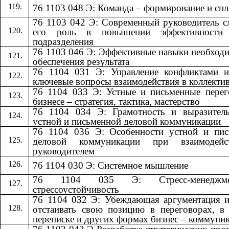
76 1103 048 Э: Команда – формирование и сп
76 1103 042 Э: Современный руководитель 
его роль в повышении эффективности
подразделения
76 1103 046 Э: Эффективные навыки необход
обеспечения результата
76 1104 031 Э: Управление конфликтами и
ключевые вопросы взаимодействия в коллекти
76 1104 033 Э: Устные и письменные пере
бизнесе – стратегия, тактика, мастерство
76 1104 034 Э: Грамотность и выразитель
устной и письменной деловой коммуникации
76 1104 036 Э: Особенности устной и пис
деловой коммуникации при взаимодей
руководителем
76 1104 030 Э: Системное мышление
76 1104 035 Э: Стресс-менедж
стрессоустойчивость
76 1104 032 Э: Убеждающая аргументация 
отстаивать свою позицию в переговорах, в
переписке и других формах бизнес – коммуни