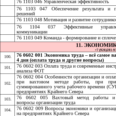
76 1103 046
​​
Управленческая эффективность​​
76 1103 047
​​
Обеспечение результата и 
решений​​
7
6 1103 048
​​
Мотивация и развитие сотрудников
76 1104 037
​​
Эффективные управле
коммуникации​​
76 1103 049
​​
Команда - формирование и сплочен
11.​​
ЭКОНОМИК
+7 (926)281-93
76 0602 001 Экономика труда – всё самое в
4 дня (оплата труда и другие вопросы)
76 0602 003 Оплата труда и современные инс
анализа ФОТ
76 0602 004 Особенности организации и опла
при вахтовом методе работы, при при
суммированного учета рабочего времени (СУ
предприятиях Крайнего Севера
76 0602 005 Вахтовый метод работы и
вопросы организации труда
76 0602 009 Вопросы экономики и организац
на предприятиях Крайнего Севера