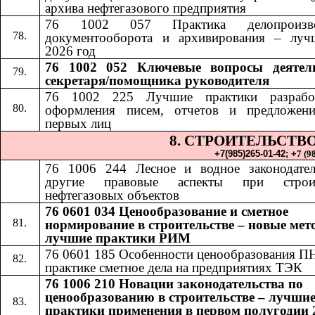
архива нефтегазового предприятия
76 1002 057 Практика делопроизвод
документооборота и архивирования – луч
2026 год
76 1002 052​​
Ключевые вопросы деятел
секретаря/помощника руководителя
76 1002 225 Лучшие практики разрабо
оформления писем, отчетов и предложен
первых лиц
8. СТРОИТЕЛЬСТВ
+7(985)265-01-42;​​
+
7 (9
76 1006 24
4​​
Лесное и водное законодате
другие правовые аспекты при строит
нефтегазовых объектов
76 0601 034 Ценообразование и сметное
нормирование в строительстве – новые мет
лучшие практики РИМ
76 0601 185
​​
Особенности ценообразования П
практике сметное дела на предприятиях ТЭК
76 1006 210 Новации законодательства по
ценообразованию в строительстве – лучши
практики применения в первом полугодии 