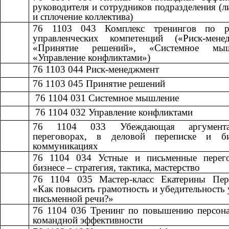
руководителя и сотрудников подразделения (л
и сплочение коллектива)
76 1103 043
​​
Комплекс тренингов по р
управленческих компетенций («Риск-менед
«Принятие решений», «Системное мыш
«Управление конфликтами»)
76 1103 044
​​
Риск-менеджмент​​
76 1103 045
​​
Принятие решений​​
​​ 76 1104 031
​​
Системное мышление​​
​​ 76 1104 032
​​
Управление конфликтами​​
76 1104 033
​​
Убеждающая аргумен
переговорах, в деловой переписке и б
коммуникациях
76 1104 034
​​
Устные и письменные перег
бизнесе – стратегия, тактика, мастерство​​
76 1104 035
​​
Мастер-класс Екатерины Пер
«Как повысить грамотность и убедительность 
письменной речи?»
76 1104 036
​​
Тренинг по повышению персона
командной эффективности