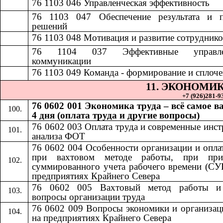
76 1103 046
​​
Управленческая эффективность​​
76 1103 047
​​
Обеспечение результата и 
решений​​
7
6 1103 048
​​
Мотивация и развитие сотрудников
76 1104 037
​​
Эффективные управле
коммуникации​​
76 1103 049
​​
Команда - формирование и сплочен
11.​​
ЭКОНОМИК
+7 (926)281-93
76 0602 001 Экономика труда – всё самое в
4 дня (оплата труда и другие вопросы)
76 0602 003 Оплата труда и современные инс
анализа ФОТ
76 0602 004 Особенности организации и опла
при вахтовом методе работы, при при
суммированного учета рабочего времени (СУ
предприятиях Крайнего Севера
76 0602 005 Вахтовый метод работы и
вопросы организации труда
76 0602 009 Вопросы экономики и организац
на предприятиях Крайнего Севера