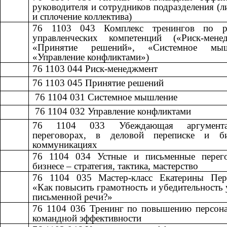
руководителя и сотрудников подразделения (л
и сплочение коллектива)
76 1103 043
​​
Комплекс тренингов по р
управленческих компетенций («Риск-менед
«Принятие решений», «Системное мыш
«Управление конфликтами»)
76 1103 044
​​
Риск-менеджмент​​
76 1103 045
​​
Принятие решений​​
​​ 76 1104 031
​​
Системное мышление​​
​​ 76 1104 032
​​
Управление конфликтами​​
76 1104 033
​​
Убеждающая аргумен
переговорах, в деловой переписке и б
коммуникациях
76 1104 034
​​
Устные и письменные перег
бизнесе – стратегия, тактика, мастерство​​
76 1104 035
​​
Мастер-класс Екатерины Пер
«Как повысить грамотность и убедительность 
письменной речи?»
76 1104 036
​​
Тренинг по повышению персона
командной эффективности