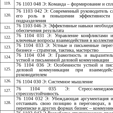
76 1103 048 Э: Команда – формирование и сп
76 1103 042 Э: Современный руководитель 
его роль в повышении эффективности
подразделения
76 1103 046 Э: Эффективные навыки необход
обеспечения результата
76 1104 031 Э: Управление конфликтами и
ключевые вопросы взаимодействия в коллекти
76 1104 033 Э: Устные и письменные пере
бизнесе – стратегия, тактика, мастерство
76 1104 034 Э: Грамотность и выразитель
устной и письменной деловой коммуникации
76 1104 036 Э: Особенности устной и пис
деловой коммуникации при взаимодей
руководителем
76 1104 030 Э: Системное мышление
76 1104 035 Э: Стресс-менедж
стрессоустойчивость
76 1104 032 Э: Убеждающая аргументация 
отстаивать свою позицию в переговорах, в
переписке и других формах бизнес – коммуни