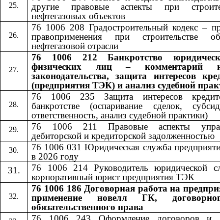
другие правовые аспекты при строите
нефтегазовых объектов
76 1006 208 Градостроительный кодекс – пр
правоприменения при строительстве об
нефтегазовой отрасли
76 1006 212 Банкротство юридичес
физических лиц – комментарий н
законодательства, защита интересов кре
(предприятия ТЭК) и анализ судебной пра
76 1006 235 Защита интересов кредит
банкротстве (оспаривание сделок, субсид
ответственность, анализ судебной практики)
76 1006 211 Правовые аспекты управ
дебиторской и кредиторской задолженностью
76 1006 031 Юридическая служба предприят
в 2026 году
76 1006 214 Руководитель юридической с
корпоративный юрист предприятия ТЭК
76 1006 186 Договорная работа на предпри
применение новелл ГК, договорн
обязательственного права
76 1006 24
3
​​ Оформление договоров и 