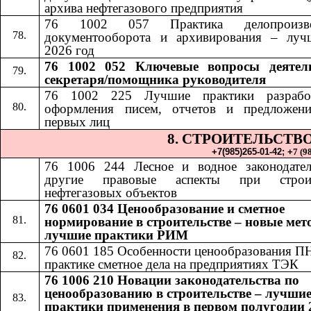
архива нефтегазового предприятия
76 1002 057 Практика делопроизвод
документооборота и архивирования – луч
2026 год
76 1002 052​​
Ключевые вопросы деятел
секретаря/помощника руководителя
76 1002 225 Лучшие практики разрабо
оформления писем, отчетов и предложен
первых лиц
8. СТРОИТЕЛЬСТВ
+7(985)265-01-42;​​
+
7 (9
76 1006 24
4​​
Лесное и водное законодате
другие правовые аспекты при строит
нефтегазовых объектов
76 0601 034 Ценообразование и сметное
нормирование в строительстве – новые мет
лучшие практики РИМ
76 0601 185
​​
Особенности ценообразования П
практике сметное дела на предприятиях ТЭК
76 1006 210 Новации законодательства по
ценообразованию в строительстве – лучши
практики применения в первом полугодии 