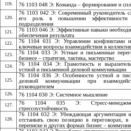
76 1103 048 Э: Команда – формирование и сп
76 1103 042 Э: Современный руководитель 
его роль в повышении эффективности
подразделения
76 1103 046 Э: Эффективные навыки необход
обеспечения результата
76 1104 031 Э: Управление конфликтами и
ключевые вопросы взаимодействия в коллекти
76 1104 033 Э: Устные и письменные пере
бизнесе – стратегия, тактика, мастерство
76 1104 034 Э: Грамотность и выразитель
устной и письменной деловой коммуникации
76 1104 036 Э: Особенности устной и пис
деловой коммуникации при взаимодей
руководителем
76 1104 030 Э: Системное мышление
76 1104 035 Э: Стресс-менедж
стрессоустойчивость
76 1104 032 Э: Убеждающая аргументация 
отстаивать свою позицию в переговорах, в
переписке и других формах бизнес – коммуни