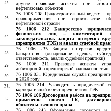
другие правовые аспекты при строите
нефтегазовых объектов
76 1006 208 Градостроительный кодекс – пр
правоприменения при строительстве об
нефтегазовой отрасли
76 1006 212 Банкротство юридичес
физических лиц – комментарий н
законодательства, защита интересов кре
(предприятия ТЭК) и анализ судебной пра
76 1006 235 Защита интересов кредит
банкротстве (оспаривание сделок, субсид
ответственность, анализ судебной практики)
76 1006 211 Правовые аспекты управ
дебиторской и кредиторской задолженностью
76 1006 031 Юридическая служба предприят
в 2026 году
76 1006 214 Руководитель юридической с
корпоративный юрист предприятия ТЭК
76 1006 186 Договорная работа на предпри
применение новелл ГК, договорн
обязательственного права
76 1006 24
3
​​ Оформление договоров и 