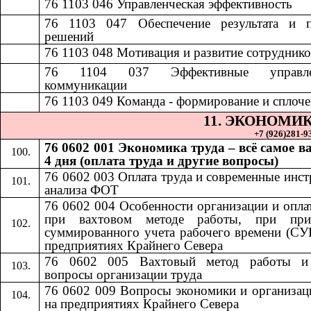
76 1103 046
​​
Управленческая эффективность​​
76 1103 047
​​
Обеспечение результата и 
решений​​
7
6 1103 048
​​
Мотивация и развитие сотрудников
76 1104 037
​​
Эффективные управле
коммуникации​​
76 1103 049
​​
Команда - формирование и сплочен
11.​​
ЭКОНОМИК
+7 (926)281-93
76 0602 001 Экономика труда – всё самое в
4 дня (оплата труда и другие вопросы)
76 0602 003 Оплата труда и современные инс
анализа ФОТ
76 0602 004 Особенности организации и опла
при вахтовом методе работы, при при
суммированного учета рабочего времени (СУ
предприятиях Крайнего Севера
76 0602 005 Вахтовый метод работы и
вопросы организации труда
76 0602 009 Вопросы экономики и организац
на предприятиях Крайнего Севера