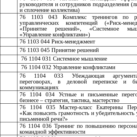
руководителя и сотрудников подразделения (л
и сплочение коллектива)
76 1103 043
​​
Комплекс тренингов по р
управленческих компетенций («Риск-менед
«Принятие решений», «Системное мыш
«Управление конфликтами»)
76 1103 044
​​
Риск-менеджмент​​
76 1103 045
​​
Принятие решений​​
​​ 76 1104 031
​​
Системное мышление​​
​​ 76 1104 032
​​
Управление конфликтами​​
76 1104 033
​​
Убеждающая аргумен
переговорах, в деловой переписке и б
коммуникациях
76 1104 034
​​
Устные и письменные перег
бизнесе – стратегия, тактика, мастерство​​
76 1104 035
​​
Мастер-класс Екатерины Пер
«Как повысить грамотность и убедительность 
письменной речи?»
76 1104 036
​​
Тренинг по повышению персона
командной эффективности