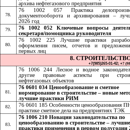
архива нефтегазового предприятия
76 1002 057 Практика делопроизвод
документооборота и архивирования – луч
2026 год
76 1002 052​​
Ключевые вопросы деятел
секретаря/помощника руководителя
76 1002 225 Лучшие практики разрабо
оформления писем, отчетов и предложен
первых лиц
8. СТРОИТЕЛЬСТВ
+7(985)265-01-42;​​
+
7 (9
76 1006 24
4​​
Лесное и водное законодате
другие правовые аспекты при строит
нефтегазовых объектов
76 0601 034 Ценообразование и сметное
нормирование в строительстве – новые мет
лучшие практики РИМ
76 0601 185
​​
Особенности ценообразования П
практике сметное дела на предприятиях ТЭК
76 1006 210 Новации законодательства по
ценообразованию в строительстве – лучши
практики применения в первом полугодии 