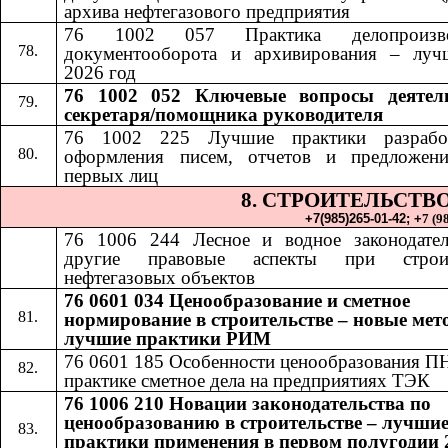
архива нефтегазового предприятия
76 1002 057 Практика делопроизвод
документооборота и архивирования – луч
2026 год
76 1002 052​​
Ключевые вопросы деятел
секретаря/помощника руководителя
76 1002 225 Лучшие практики разрабо
оформления писем, отчетов и предложен
первых лиц
8. СТРОИТЕЛЬСТВ
+7(985)265-01-42;​​
+
7 (9
76 1006 24
4​​
Лесное и водное законодате
другие правовые аспекты при строит
нефтегазовых объектов
76 0601 034 Ценообразование и сметное
нормирование в строительстве – новые мет
лучшие практики РИМ
76 0601 185
​​
Особенности ценообразования П
практике сметное дела на предприятиях ТЭК
76 1006 210 Новации законодательства по
ценообразованию в строительстве – лучши
практики применения в первом полугодии 