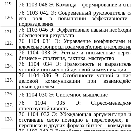
76 1103 048 Э: Команда – формирование и сп
76 1103 042 Э: Современный руководитель 
его роль в повышении эффективности
подразделения
76 1103 046 Э: Эффективные навыки необход
обеспечения результата
76 1104 031 Э: Управление конфликтами и
ключевые вопросы взаимодействия в коллекти
76 1104 033 Э: Устные и письменные пере
бизнесе – стратегия, тактика, мастерство
76 1104 034 Э: Грамотность и выразитель
устной и письменной деловой коммуникации
76 1104 036 Э: Особенности устной и пис
деловой коммуникации при взаимодей
руководителем
76 1104 030 Э: Системное мышление
76 1104 035 Э: Стресс-менедж
стрессоустойчивость
76 1104 032 Э: Убеждающая аргументация 
отстаивать свою позицию в переговорах, в
переписке и других формах бизнес – коммуни