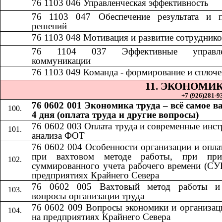
76 1103 046
​​
Управленческая эффективность​​
76 1103 047
​​
Обеспечение результата и 
решений​​
7
6 1103 048
​​
Мотивация и развитие сотрудников
76 1104 037
​​
Эффективные управле
коммуникации​​
76 1103 049
​​
Команда - формирование и сплочен
11.​​
ЭКОНОМИК
+7 (926)281-93
76 0602 001 Экономика труда – всё самое в
4 дня (оплата труда и другие вопросы)
76 0602 003 Оплата труда и современные инс
анализа ФОТ
76 0602 004 Особенности организации и опла
при вахтовом методе работы, при при
суммированного учета рабочего времени (СУ
предприятиях Крайнего Севера
76 0602 005 Вахтовый метод работы и
вопросы организации труда
76 0602 009 Вопросы экономики и организац
на предприятиях Крайнего Севера