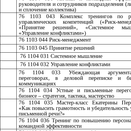
руководителя и сотрудников подразделения (л
и сплочение коллектива)
76 1103 043
​​
Комплекс тренингов по р
управленческих компетенций («Риск-менед
«Принятие решений», «Системное мыш
«Управление конфликтами»)
76 1103 044
​​
Риск-менеджмент​​
76 1103 045
​​
Принятие решений​​
​​ 76 1104 031
​​
Системное мышление​​
​​ 76 1104 032
​​
Управление конфликтами​​
76 1104 033
​​
Убеждающая аргумен
переговорах, в деловой переписке и б
коммуникациях
76 1104 034
​​
Устные и письменные перег
бизнесе – стратегия, тактика, мастерство​​
76 1104 035
​​
Мастер-класс Екатерины Пер
«Как повысить грамотность и убедительность 
письменной речи?»
76 1104 036
​​
Тренинг по повышению персона
командной эффективности