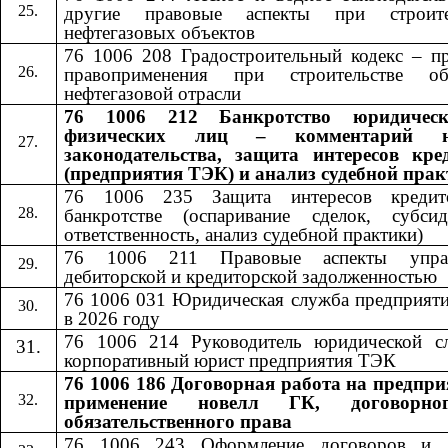
другие правовые аспекты при строите
нефтегазовых объектов
76 1006 208 Градостроительный кодекс – пр
правоприменения при строительстве об
нефтегазовой отрасли
76 1006 212 Банкротство юридичес
физических лиц – комментарий н
законодательства, защита интересов кре
(предприятия ТЭК) и анализ судебной пра
76 1006 235 Защита интересов кредит
банкротстве (оспаривание сделок, субсид
ответственность, анализ судебной практики)
76 1006 211 Правовые аспекты управ
дебиторской и кредиторской задолженностью
76 1006 031 Юридическая служба предприят
в 2026 году
76 1006 214 Руководитель юридической с
корпоративный юрист предприятия ТЭК
76 1006 186 Договорная работа на предпри
применение новелл ГК, договорн
обязательственного права
76 1006 24
3
​​ Оформление договоров и 