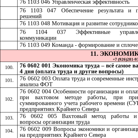
76 1103 046
​​
Управленческая эффективность​​
76 1103 047
​​
Обеспечение результата и 
решений​​
7
6 1103 048
​​
Мотивация и развитие сотрудников
76 1104 037
​​
Эффективные управле
коммуникации​​
76 1103 049
​​
Команда - формирование и сплочен
11.​​
ЭКОНОМИК
+7 (926)281-93
76 0602 001 Экономика труда – всё самое в
4 дня (оплата труда и другие вопросы)
76 0602 003 Оплата труда и современные инс
анализа ФОТ
76 0602 004 Особенности организации и опла
при вахтовом методе работы, при при
суммированного учета рабочего времени (СУ
предприятиях Крайнего Севера
76 0602 005 Вахтовый метод работы и
вопросы организации труда
76 0602 009 Вопросы экономики и организац
на предприятиях Крайнего Севера