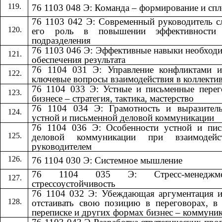
76 1103 048 Э: Команда – формирование и сп
76 1103 042 Э: Современный руководитель 
его роль в повышении эффективности
подразделения
76 1103 046 Э: Эффективные навыки необход
обеспечения результата
76 1104 031 Э: Управление конфликтами и
ключевые вопросы взаимодействия в коллекти
76 1104 033 Э: Устные и письменные пере
бизнесе – стратегия, тактика, мастерство
76 1104 034 Э: Грамотность и выразитель
устной и письменной деловой коммуникации
76 1104 036 Э: Особенности устной и пис
деловой коммуникации при взаимодей
руководителем
76 1104 030 Э: Системное мышление
76 1104 035 Э: Стресс-менедж
стрессоустойчивость
76 1104 032 Э: Убеждающая аргументация 
отстаивать свою позицию в переговорах, в
переписке и других формах бизнес – коммуни