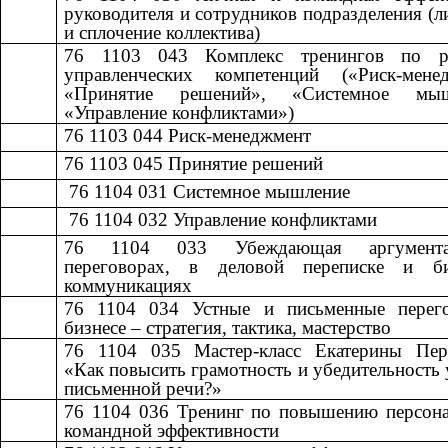
руководителя и сотрудников подразделения (л
и сплочение коллектива)
76 1103 043
​​
Комплекс тренингов по р
управленческих компетенций («Риск-менед
«Принятие решений», «Системное мыш
«Управление конфликтами»)
76 1103 044
​​
Риск-менеджмент​​
76 1103 045
​​
Принятие решений​​
​​ 76 1104 031
​​
Системное мышление​​
​​ 76 1104 032
​​
Управление конфликтами​​
76 1104 033
​​
Убеждающая аргумен
переговорах, в деловой переписке и б
коммуникациях
76 1104 034
​​
Устные и письменные перег
бизнесе – стратегия, тактика, мастерство​​
76 1104 035
​​
Мастер-класс Екатерины Пер
«Как повысить грамотность и убедительность 
письменной речи?»
76 1104 036
​​
Тренинг по повышению персона
командной эффективности