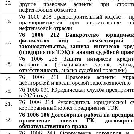
другие правовые аспекты при строите
нефтегазовых объектов
76 1006 208 Градостроительный кодекс – пр
правоприменения при строительстве об
нефтегазовой отрасли
76 1006 212 Банкротство юридичес
физических лиц – комментарий н
законодательства, защита интересов кре
(предприятия ТЭК) и анализ судебной пра
76 1006 235 Защита интересов кредит
банкротстве (оспаривание сделок, субсид
ответственность, анализ судебной практики)
76 1006 211 Правовые аспекты управ
дебиторской и кредиторской задолженностью
76 1006 031 Юридическая служба предприят
в 2026 году
76 1006 214 Руководитель юридической с
корпоративный юрист предприятия ТЭК
76 1006 186 Договорная работа на предпри
применение новелл ГК, договорн
обязательственного права
76 1006 24
3
​​ Оформление договоров и 