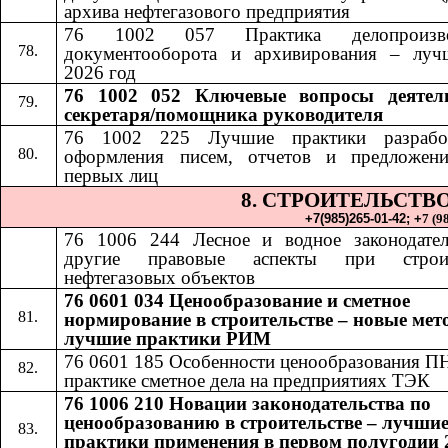
архива нефтегазового предприятия
76 1002 057 Практика делопроизвод
документооборота и архивирования – луч
2026 год
76 1002 052​​
Ключевые вопросы деятел
секретаря/помощника руководителя
76 1002 225 Лучшие практики разрабо
оформления писем, отчетов и предложен
первых лиц
8. СТРОИТЕЛЬСТВ
+7(985)265-01-42;​​
+
7 (9
76 1006 24
4​​
Лесное и водное законодате
другие правовые аспекты при строит
нефтегазовых объектов
76 0601 034 Ценообразование и сметное
нормирование в строительстве – новые мет
лучшие практики РИМ
76 0601 185
​​
Особенности ценообразования П
практике сметное дела на предприятиях ТЭК
76 1006 210 Новации законодательства по
ценообразованию в строительстве – лучши
практики применения в первом полугодии 